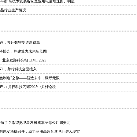
平衡 高技术及装备制造业用电量增速回升明显
料制品行业生产情况
通，共启数智制造新篇章
京科博会，构建算力未来新蓝图
北京发那科亮相 CIMT 2025
Z1，并行科技全面接入
锁“绿色制造”之旅——智造未来，碳寻无限
力 并行科技闪耀2025中关村论坛
箭疯了？希望把卫星发射成本至每公斤10美元
D打印制造发动机部件，助力商用高超音速飞行进入现实