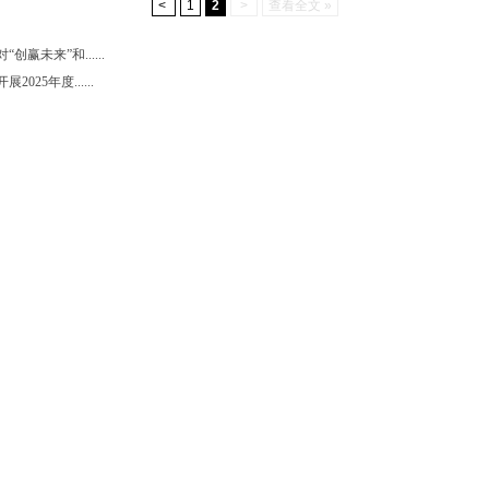
<
1
2
>
查看全文 »
赢未来”和......
25年度......