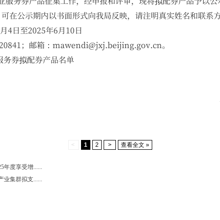
企业服务券产品征集工作，经申报和评审，现将拟配券产品予以公
在公示期内以书面形式向我局反映，请注明真实姓名和联系方
4日至2025年6月10日
1；邮箱：mawendi@jxj.beijing.gov.cn。
服务券拟配券产品名单
市经济和信息
25年6月
<
1
2
>
查看全文 »
度享受增......
集群拟支......